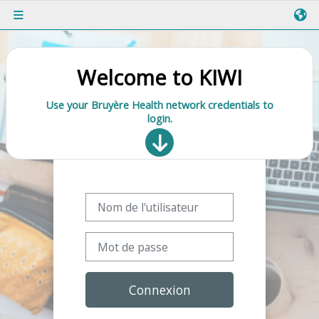
Passer au contenu principal
Panneau latéral
Welcome to KIWI
Use your Bruy
è
re Health network credentials to
login.
Nom de l'utilisateur
Mot de passe
Connexion